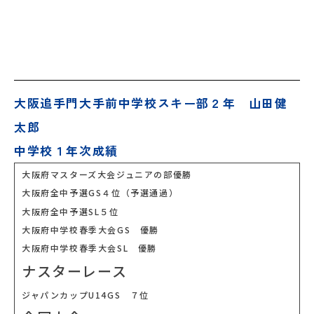
大阪追手門大手前中学校スキー部２年 山田健
太郎
中学校１年次成績
大阪府マスターズ大会ジュニアの部優勝
大阪府全中予選GS４位（予選通過）
大阪府全中予選SL５位
大阪府中学校春季大会GS 優勝
大阪府中学校春季大会SL 優勝
ナスターレース
ジャパンカップU14GS ７位