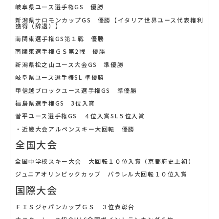
岐阜県ユース選手権GS 優勝
新潟県サロモンカップGS 優勝【イタリア世界ユース代表権利
獲得（辞退）】
南関東選手権GS第１戦 優勝
南関東選手権ＧＳ第2戦 優勝
新潟県松之山ユース大会GS 準優勝
岐阜県ユース選手権SL 準優勝
甲信越ブロックユース選手権GS 準優勝
福島県選手権GS 3位入賞
菅平ユース選手権GS ４位入賞SL５位入賞
・近畿大会アルペンスキー大回転 優勝
全国大会
全国中学校スキー大会 大回転１０位入賞（京都府史上初）
ジュニアオリンピックカップ パラレル大回転１０位入賞
国際大会
ＦＩＳジャパンカップＧＳ ３位表彰台